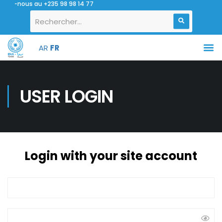
tez-nous au +235 98 98 14 77
AR
FR
USER LOGIN
Login with your site account